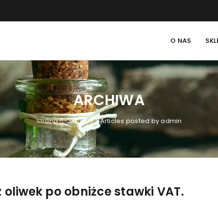
O NAS
SKL
ARCHIWA
Strona główna
Articles posted by admin
/
 oliwek po obniżce stawki VAT.