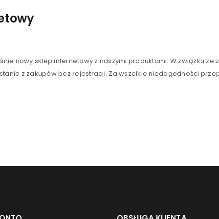
Hasło
*
netowy
Zapamiętaj mnie
ZALOGUJ SIĘ
aśnie nowy sklep internetowy z naszymi produktami. W związku ze 
stanie z zakupów bez rejestracji. Za wszelkie niedogodności prz
NIE PAMIĘTASZ HASŁA?
KONTO
OBSŁUGA KLIENTA