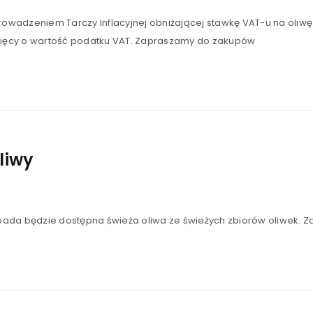
rowadzeniem Tarczy Inflacyjnej obniżającej stawkę VAT-u na oliwę
esięcy o wartość podatku VAT. Zapraszamy do zakupów
liwy
LOGOWANIE
topada będzie dostępna świeża oliwa ze świeżych zbiorów oliwek
Nazwa użytkownika lub adres e-mail
*