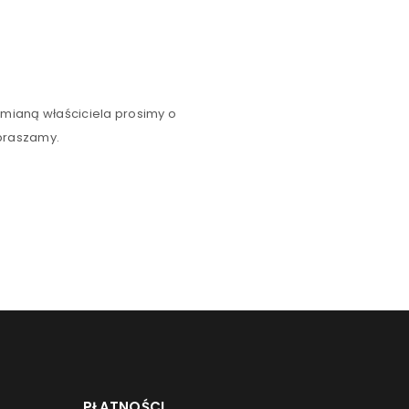
zmianą właściciela prosimy o
epraszamy.
PŁATNOŚCI