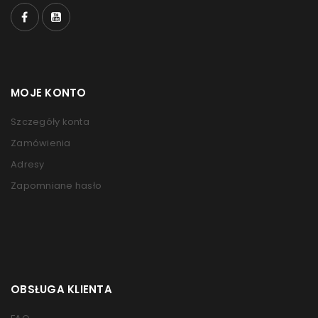
MOJE KONTO
Szczegóły konta
Zamówienia
Adresy
Zapomniane hasło
OBSŁUGA KLIENTA