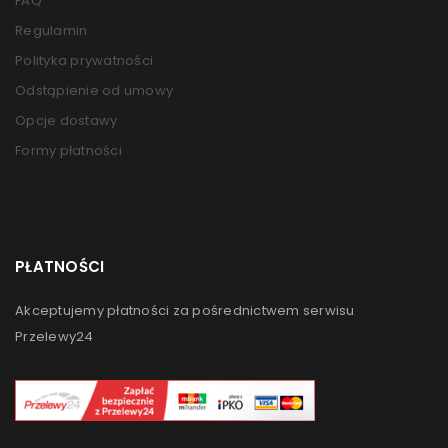
FAQ
Regulamin
Polityka prywatności
Odstąpienie od umowy
Opcje dostawy
Formy płatności
PŁATNOŚCI
Akceptujemy płatności za pośrednictwem serwisu
Przelewy24