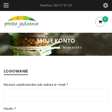
Telefon: 501 17 07 37
0
MOJE KONTO
Strona główna
Moje konto
/
LOGOWANIE
Nazwa użytkownika lub adres e-mail
*
Hasło
*